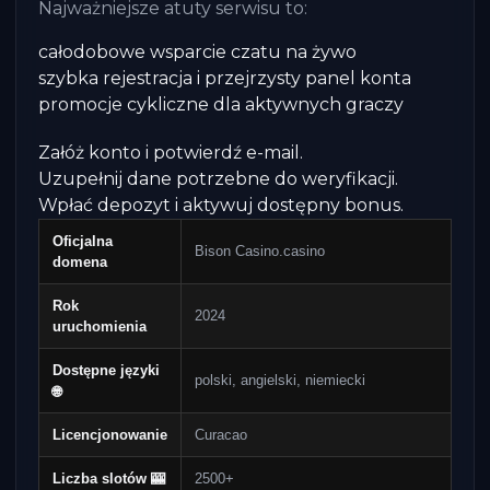
Najważniejsze atuty serwisu to:
całodobowe wsparcie czatu na żywo
szybka rejestracja i przejrzysty panel konta
promocje cykliczne dla aktywnych graczy
Załóż konto i potwierdź e-mail.
Uzupełnij dane potrzebne do weryfikacji.
Wpłać depozyt i aktywuj dostępny bonus.
Oficjalna
Bison Casino.casino
domena
Rok
2024
uruchomienia
Dostępne języki
polski, angielski, niemiecki
🌐
Licencjonowanie
Curacao
Liczba slotów 🎰
2500+