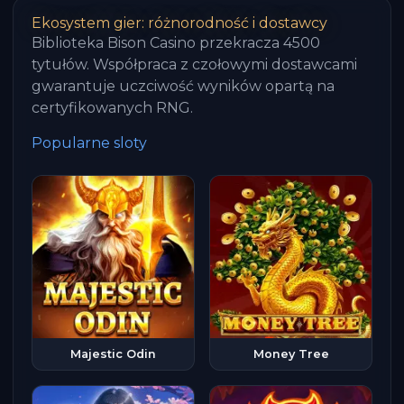
Ekosystem gier: różnorodność i dostawcy
Biblioteka Bison Casino przekracza 4500
tytułów. Współpraca z czołowymi dostawcami
gwarantuje uczciwość wyników opartą na
certyfikowanych RNG.
Popularne sloty
Majestic Odin
Money Tree