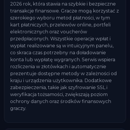
2026 rok, która stawia na szybkie i bezpieczne
transakcje finansowe. Gracze mogą korzystać z
szerokiego wyboru metod płatności, w tym
kart płatniczych, przelewów online, portfeli
elektronicznych oraz voucherów
przedpłaconych. Wszystkie operacje wpłat i
wypłat realizowane są w intuicyjnym panelu,
co skraca czas potrzebny na doładowanie
konta lub wypłatę wygranych. Serwis wspiera
rozliczenia w złotówkach i automatycznie
prezentuje dostępne metody w zależności od
kraju i urządzenia użytkownika. Dodatkowe
zabezpieczenia, takie jak szyfrowanie SSL i
weryfikacja tożsamości, zwiększają poziom
ochrony danych oraz środków finansowych
graczy.