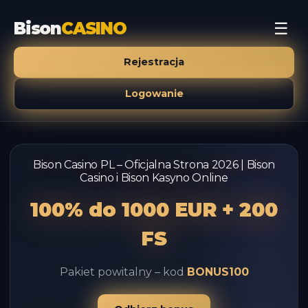
Bison
CASINO
☰
Rejestracja
Logowanie
Bison Casino PL – Oficjalna Strona 2026 | Bison
Casino i Bison Kasyno Online
100% do 1000 EUR + 200
FS
Pakiet powitalny – kod
BONUS100