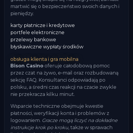
martwić się o bezpieczeństwo swoich danych i
pieniędzy.
karty płatnicze i kredytowe
portfele elektroniczne
przelewy bankowe
błyskawiczne wypłaty środków
obsługa klienta i gra mobilna
Bison Casino
oferuje całodobową pomoc
przez czat na żywo, e‑mail oraz rozbudowaną
sekcję FAQ. Konsultanci odpowiadają po
polsku, a średni czas reakcji na czacie zwykle
nie przekracza kilku minut.
Wsparcie techniczne obejmuje kwestie
płatności, weryfikacji konta i problemów z
logowaniem.
Gracze mogą liczyć na dokładne
instrukcje krok po kroku
, także w sprawach