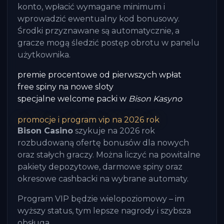
konto, wpłacić wymagane minimum i
wprowadzić ewentualny kod bonusowy.
Środki przyznawane są automatycznie, a
gracze mogą śledzić postęp obrotu w panelu
użytkownika.
premie procentowe od pierwszych wpłat
free spiny na nowe sloty
specjalne welcome packi w
Bison Kasyno
promocje i program vip na 2026 rok
Bison Casino
szykuje na 2026 rok
rozbudowaną ofertę bonusów dla nowych
oraz stałych graczy. Można liczyć na powitalne
pakiety depozytowe, darmowe spiny oraz
okresowe cashbacki na wybrane automaty.
Program VIP będzie wielopoziomowy – im
wyższy status, tym lepsze nagrody i szybsza
obsługa.